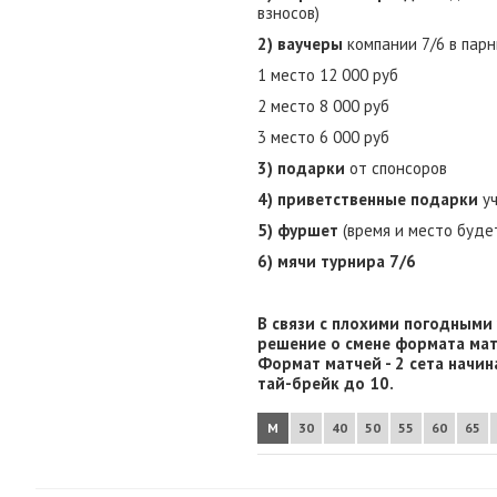
взносов)
2) ваучеры
компании 7/6 в парн
1 место 12 000 руб
2 место 8 000 руб
3 место 6 000 руб
3) подарки
от спонсоров
4) приветственные подарки
уч
5) фуршет
(время и место буде
6) мячи турнира 7/6
В связи с плохими погодными
решение о смене формата мат
Формат матчей - 2 сета начин
тай-брейк до 10.
М
30
40
50
55
60
65