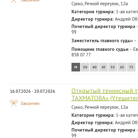
Сукко, Речной переулок, 12а
Категория турнира:
1-ая катег
Директор турнира:
Андрей Обух
Почетный директор турнира
–
99
Заместитель главного судь
и –
Помощник главного судьи
– Ев
858 07 77
М
30
40
45
55
65
75
Открытый теннисный 
16.07.2026 - 20.07.2026
ТАХМАТОВА» (Утешите
Закончен
Сукко, Речной переулок, 12а
Категория турнира:
1-ая катег
Директор турнира:
Андрей Обух
Почетный директор турнира
–
99