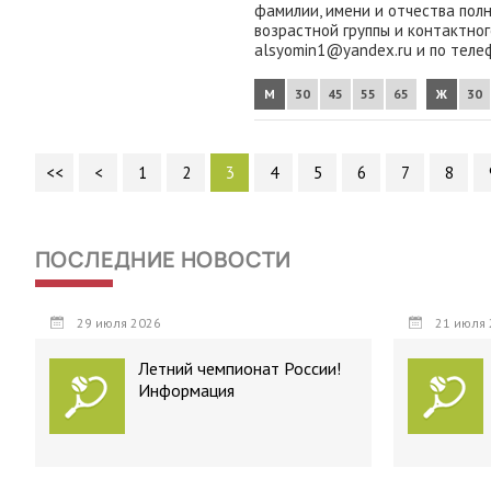
фамилии, имени и отчества пол
возрастной группы и контактног
alsyomin1@yandex.ru и по теле
М
30
45
55
65
Ж
30
<<
<
1
2
3
4
5
6
7
8
ПОСЛЕДНИЕ НОВОСТИ
29 июля 2026
21 июля 
Летний чемпионат России!
Информация