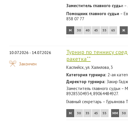
Заместитель главного судь
и –
Помощник главного судьи
– Ев
858 07 77
М
30
40
45
55
65
Ж
Турнир по теннису сре
10.07.2026 - 14.07.2026
ракетка""
Закончен
Каспийск, ул. Халилова, 3
Категория турнира:
2-ая катег
Директор турнира:
Закир Гадж
Заместитель главного судьи – М
89285304934, 89064484927.
Главный секретарь – Гурьянова 
М
30
35
45
55
ММ
30