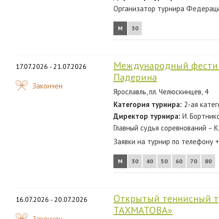
2012
Организатор турнира Федерация
2011
М
30
2010
2009
Международный фестив
17.07.2026 - 21.07.2026
Падерина
2008
Закончен
Ярославль, пл. Челюскинцев, 4
2007
Категория турнира:
2-ая катег
Директор турнира:
И. Бортнико
Главный судья соревнований – 
Заявки на турнир по телефону +7
М
30
40
50
60
70
80
Открытый теннисный 
16.07.2026 - 20.07.2026
ТАХМАТОВА»
Закончен