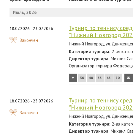
2024
Июль, 2026
2023
2022
Турнир по теннису сред
18.07.2026 - 23.07.2026
"Нижний Новгород 202
2021
Закончен
Нижний Новгород, ул. Движенцев
2020
Категория турнира:
2-ая катег
2019
Директор турнира:
Михаил Сав
Организатор турнира Федерация
2018
М
30
40
55
65
70
Ж
2017
2016
Турнир по теннису сред
18.07.2026 - 23.07.2026
2015
"Нижний Новгород 202
Закончен
2014
Нижний Новгород, ул. Движенцев
Категория турнира:
2-ая катег
2013
Директор турнира:
Михаил Сав