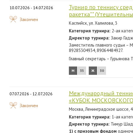
Турнир по теннису сре
10.07.2026 - 14.07.2026
ракетка"" (Утешительны
Закончен
Каспийск, ул. Халилова, 3
Категория турнира:
2-ая катег
Директор турнира:
Закир Гадж
Заместитель главного судьи – М
89285304934, 89064484927.
Главный секретарь – Гурьянова 
М
35
Ж
30
Международный теннис
07.07.2026 - 12.07.2026
«КУБОК МОСКОВСКОГО
Закончен
Москва, Ленинградское шоссе, 
Категория турнира:
1-ая катег
Директор турнира:
Тимур Шади
1) с призовым фондом
одиночн