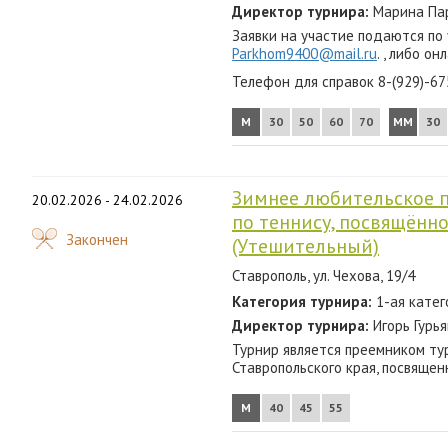
Директор турнира:
Марина Пар
2012
Заявки на участие подаются по
2011
Parkhom9400@mail.ru
. , либо он
Телефон для справок 8-(929)-6
2010
М
30
50
60
70
ММ
30
2009
2008
Зимнее любительское п
20.02.2026 - 24.02.2026
2007
по теннису, посвящённ
Закончен
(Утешительный)
Ставрополь, ул. Чехова, 19/4
Категория турнира:
1-ая катег
Директор турнира:
Игорь Гурь
Турнир является преемником ту
Ставропольского края, посвяще
М
40
45
55