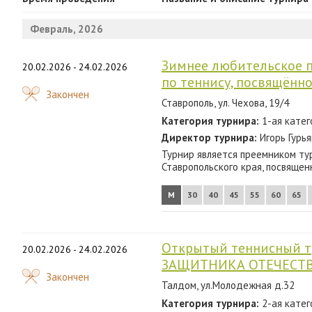
2024
Февраль, 2026
2023
2022
Зимнее любительское п
20.02.2026 - 24.02.2026
по теннису, посвящённ
2021
Закончен
Ставрополь, ул. Чехова, 19/4
2020
Категория турнира:
1-ая катег
2019
Директор турнира:
Игорь Гурь
Турнир является преемником ту
2018
Ставропольского края, посвяще
2017
М
30
40
45
55
60
65
2016
2015
Открытый теннисный т
20.02.2026 - 24.02.2026
ЗАЩИТНИКА ОТЕЧЕСТ
2014
Закончен
Талдом, ул.Молодежная д.32
2013
Категория турнира:
2-ая катег