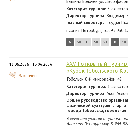
Вышний Волочек, ул. Двор фабри
Категория турнира:
3-ая катег
Директор турнира:
Владимир К
Главный секретарь
– судья IIк
г.Санкт-Петербург, тел. +7 930 1
М
30
40
50
60
Ж
30
XXVII открытый турнир
11.06.2026 - 15.06.2026
«Кубок Тобольского Кр
Закончен
Тобольск, 8-й микрорайон, 42
Категория турнира:
1-ая катег
Директор турнира:
Акоп Аслоя
Общее руководство организа
физической культуры, спорт
города Тобольска, городская 
Заявки для участия в турнире п
Алексею Леонидовичу, 8-966-32