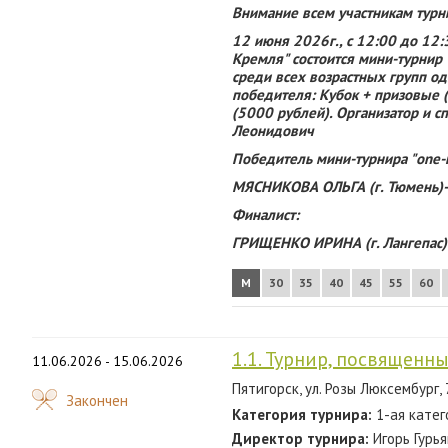
Внимание всем участникам турн
12 июня 2026г., с 12:00 до 12:3
Кремля" состоится мини-турнир 
среди всех возрастных групп о
победителя: Кубок + призовые 
(5000 рублей). Организатор и с
Леонидович
Победитель мини-турнира "one-m
МЯСНИКОВА ОЛЬГА (г. Тюмень)- 
Финалист:
ГРИЩЕНКО ИРИНА (г. Лангепас)-
М
30
35
40
45
55
60
1.1. Турнир, посвященн
11.06.2026 - 15.06.2026
Пятигорск, ул. Розы Люксембург,
Закончен
Категория турнира:
1-ая катег
Директор турнира:
Игорь Гурь