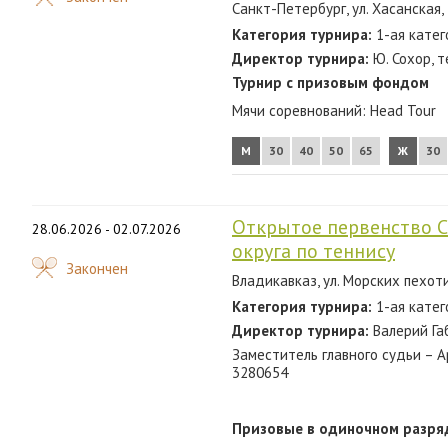
Санкт-Петербург, ул. Хасанская,
2012
Категория турнира:
1-ая катег
2011
Директор турнира:
Ю. Сохор, т
Турнир с призовым фондом
2010
Мячи соревнований:
Head Tour
2009
М
30
40
50
65
Ж
30
2008
2007
Открытое первенство С
28.06.2026 - 02.07.2026
округа по теннису
Закончен
Владикавказ, ул. Морских пехот
Категория турнира:
1-ая катег
Директор турнира:
Валерий Га
Заместитель главного судьи – А
3280654
Призовые в одиночном разря