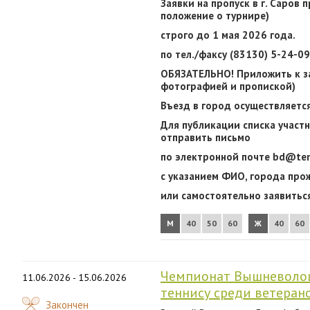
Заявки на пропуск в г. Саров 
положение о турнире)
строго до 1 мая 2026 года.
по тел./факсу (83130) 5-24-0
ОБЯЗАТЕЛЬНО! Приложить к за
фотографией и пропиской)
Въезд в город осуществляется
Для публикации списка участни
отправить письмо
по электронной
почте
bd@tenn
с указанием
ФИО, города прож
или самостоятельно
заявиться
М
40
50
60
Ж
40
60
Чемпионат Вышневолоц
11.06.2026 - 15.06.2026
теннису среди ветеран
Закончен