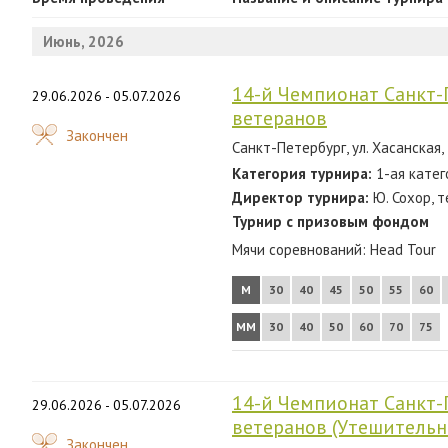
2024
Июнь, 2026
2023
2022
14-й Чемпионат Санкт-
29.06.2026 - 05.07.2026
ветеранов
2021
Закончен
Санкт-Петербург, ул. Хасанская,
2020
Категория турнира:
1-ая катег
2019
Директор турнира:
Ю. Сохор, т
Турнир с призовым фондом
2018
Мячи соревнований:
Head Tour
2017
М
30
40
45
50
55
60
2016
ММ
30
40
50
60
70
75
2015
2014
14-й Чемпионат Санкт-
29.06.2026 - 05.07.2026
2013
ветеранов (Утешитель
Закончен