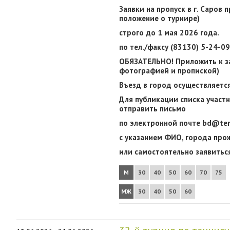
Заявки на пропуск в г. Саров 
положение о турнире)
строго до 1 мая 2026 года.
по тел./факсу (83130) 5-24-0
ОБЯЗАТЕЛЬНО! Приложить к за
фотографией и пропиской)
Въезд в город осуществляется
Для публикации списка участни
отправить письмо
по электронной
почте
bd@tenn
с указанием
ФИО, города прож
или самостоятельно
заявиться
М
30
40
50
60
70
75
МЖ
30
40
50
60