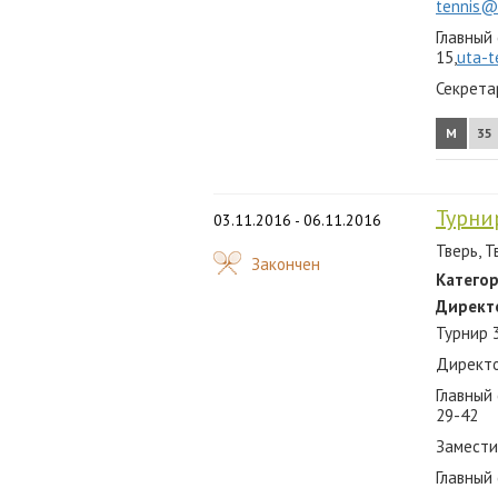
tennis@
2012
Главный
2011
15,
uta-t
Секрета
2010
М
35
2009
2008
Турни
03.11.2016 - 06.11.2016
2007
Тверь, Т
Закончен
Категор
Директ
Турнир 
Директо
Главный 
29-42
Заместит
Главный