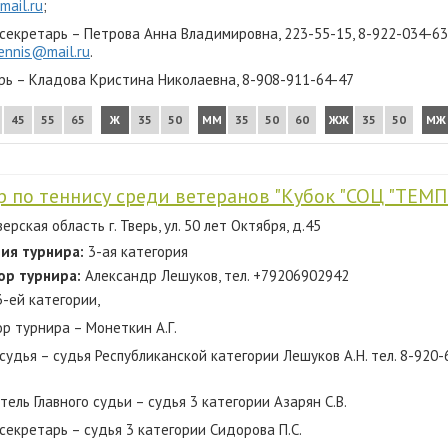
mail.ru
;
 секретарь – Петрова Анна Владимировна, 223-55-15, 8-922-034-63
ennis@mail.ru
.
рь – Кладова Кристина Николаевна, 8-908-911-64-47
45
55
65
Ж
35
50
ММ
35
50
60
ЖЖ
35
50
МЖ
р по теннису среди ветеранов "Кубок "СОЦ "ТЕМП
верская область г. Тверь, ул. 50 лет Октября, д.45
ия турнира:
3-ая категория
ор турнира:
Александр Лешуков, тел. +79206902942
3-ей категории,
р турнира – Монеткин А.Г.
судья – судья Республиканской категории Лешуков А.Н. тел. 8-920-
ель Главного судьи – судья 3 категории Азарян С.В.
 секретарь – судья 3 категории Сидорова П.С.