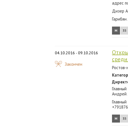
адрес п
Дизер А
Гарибян
М
35
Откры
04.10.2016 - 09.10.2016
среди
Закончен
Ростов-н
Категор
Директ
Главный
Андрей 
Главный 
+791876
М
35