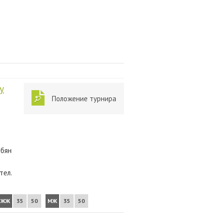
у
Положение турнира
ибян
тел.
ЖЖ
35
50
МЖ
35
50