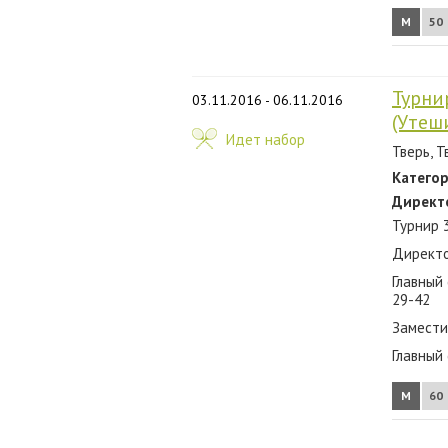
М
50
Турни
03.11.2016 - 06.11.2016
(Утеш
Идет набор
Тверь, Т
Категор
Директ
Турнир 
Директо
Главный 
29-42
Заместит
Главный
М
60