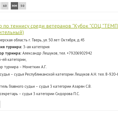
60
ММ
50
р по теннису среди ветеранов "Кубок "СОЦ "ТЕМП
ительный)
верская область г. Тверь, ул. 50 лет Октября, д.45
ия турнира:
3-ая категория
ор турнира:
Александр Лешуков, тел. +79206902942
3-ей категории,
р турнира – Монеткин А.Г.
судья – судья Республиканской категории Лешуков А.Н. тел. 8-920-
ель Главного судьи – судья 3 категории Азарян С.В.
 секретарь – судья 3 категории Сидорова П.С.