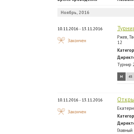
2024
Ноябрь, 2016
2023
2022
Турни
10.11.2016 - 13.11.2016
2021
Ржев, Тв
Закончен
12
2020
Категор
Директ
2019
Турнир 
2018
М
45
2017
2016
Откры
10.11.2016 - 13.11.2016
2015
Екатерин
Закончен
2014
Категор
Директ
2013
Главный 