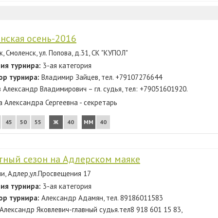
нская осень-2016
, Смоленск, ул. Попова, д.31, СК "КУПОЛ"
ия турнира:
3-ая категория
ор турнира:
Владимир Зайцев, тел. +79107276644
в Александр Владимирович – гл. судья, тел: +79051601920.
а Александра Сергеевна - секретарь
45
50
55
Ж
40
ММ
40
тный сезон на Адлерском маяке
чи, Адлер,ул.Просвещения 17
ия турнира:
3-ая категория
ор турнира:
Александр Адамян, тел. 89186011583
Александр Яковлевич-главный судья.тел8 918 601 15 83,