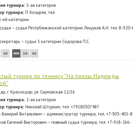
ия турнира:
3-ая категория
ор турнира:
П. Козырев, тел.
3-ей категории
судья – судья Республиканской категории Лешуков А.Н. тел. 8-920-
 секретарь – судья 3 категории Сидорова П.С.
60
ММ
50
60
тый турнир по теннису "На призы Надежды
ой"
р, г. Краснодар, ул. Сормовская 12/16
ия турнира:
2-ая категория
ор турнира:
Николай Штуркин, тел. +79180307487
 Валерий Витальевич – администратор турнира, тел. +7-903-401-
ков Евгений Викторович – главный судья турнира, тел. +7-918-266-