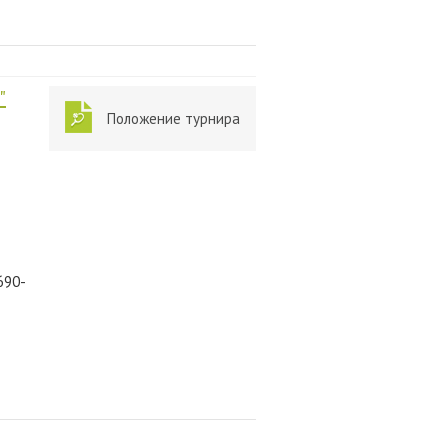
"
Положение турнира
690-