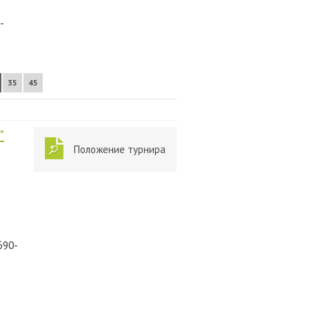
-
35
45
"
Положение турнира
690-