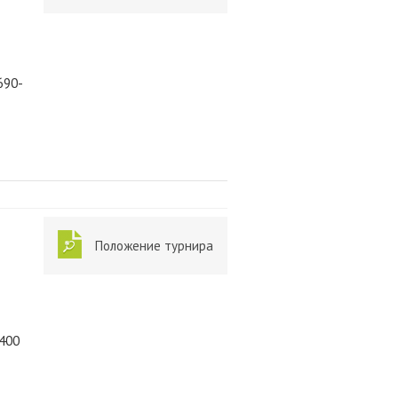
690-
Положение турнира
8400