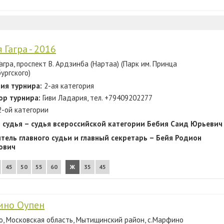
 Гагра - 2016
. Гагра, проспект В. Ардзинба (Нартаа) (Парк им. Принца
ургского)
ия турнира:
2-ая категория
ор турнира:
Гиви Ладария, тел. +79409202277
2-ой категории
 судья – судья всероссийской категории Бебия Саид Юрьевич
тель главного судьи и главный секретарь – Бейя Родион
ович
45
50
55
60
Ж
35
45
но Оупен
, Московская область, Мытищинский район, с.Марфино