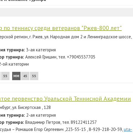
р по теннису среди ветеранов "Ржев-800 лет"
ерской регион, г. Ржев, ул. Народная дом 2 и Ленинградское шоссе,
ия турнира:
3-ая категория
ор турнира:
Алексей Гришин, тел. +79043537705
2-ой категории
55
ММ
45
55
тое первенство Уральской Теннисной Академии
бург, ул. Бисертская , 128
ия турнира:
2-ая категория
ор турнира:
Владимир Петров, тел. 89122411257
судья – Ромашов Егор Сергеевич ,223-55-15 , 8-929-218-20-59,
uta-