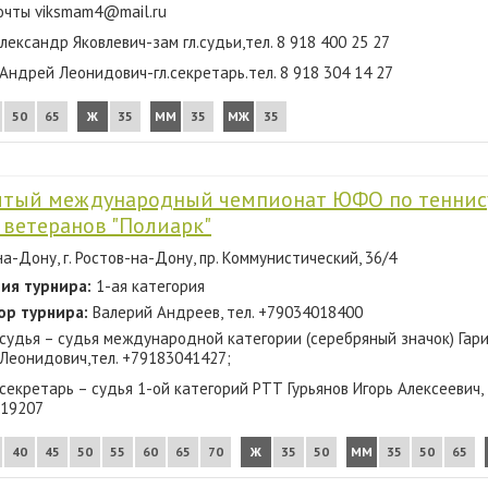
очты viksmam4@mail.ru
лександр Яковлевич-зам гл.судьи,тел. 8 918 400 25 27
 Андрей Леонидович-гл.секретарь.тел. 8 918 304 14 27
50
65
Ж
35
ММ
35
МЖ
35
тый международный чемпионат ЮФО по теннис
 ветеранов "Полиарк"
а-Дону, г. Ростов-на-Дону, пр. Коммунистический, 36/4
ия турнира:
1-ая категория
ор турнира:
Валерий Андреев, тел. +79034018400
 судья – судья международной категории (серебряный значок) Гар
Леонидович,тел. +79183041427;
секретарь – судья 1-ой категорий РТТ Гурьянов Игорь Алексеевич, 
19207
40
45
50
55
60
65
70
Ж
35
50
ММ
35
50
65