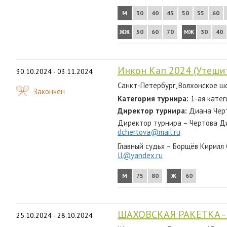
М
30
40
45
50
55
60
ЖЖ
50
60
70
МЖ
30
40
Инкон Кап 2024 (Утеши
30.10.2024 - 03.11.2024
Санкт-Петербург, Волхонское шос
Закончен
Категория турнира:
1-ая катег
Директор турнира:
Диана Черт
Директор турнира – Чертова Ди
dchertova@mail.ru
Главный судья – Борщёв Кирилл
ll@yandex.ru
М
75
80
Ж
60
ШАХОВСКАЯ РАКЕТКА -
25.10.2024 - 28.10.2024