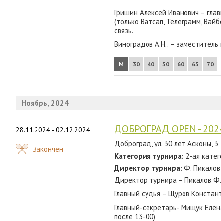
2012
Гришин Алексей Иванович – глав
(только Ватсап, Телеграмм, Вайб
2011
связь.
2010
Виноградов А.Н.. – заместитель 
2009
М
30
40
50
60
65
70
2008
2007
Ноябрь, 2024
ДОБРОГРАД OPEN - 202
28.11.2024 - 02.12.2024
Доброград, ул. 30 лет Асконы, 3
Закончен
Категория турнира:
2-ая катег
Директор турнира:
Ф. Пикалов
Директор турнира – Пикалов Ф.
Главный судья – Щуров Констан
Главный-секретарь- Мищук Елен
после 13-00)