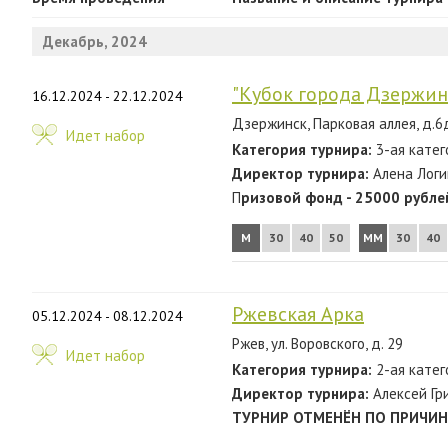
2024
Декабрь, 2024
2023
2022
"Кубок города Дзержинс
16.12.2024 - 22.12.2024
2021
Дзержинск, Парковая аллея, д.6д
Идет набор
Категория турнира:
3-ая катег
2020
Директор турнира:
Алена Логи
2019
П
ризовой фонд - 25000 рубле
2018
М
30
40
50
ММ
30
40
2017
2016
Ржевская Арка
05.12.2024 - 08.12.2024
Ржев, ул. Воровского, д. 29
2015
Идет набор
Категория турнира:
2-ая катег
2014
Директор турнира:
Алексей Гр
ТУРНИР ОТМЕНЁН ПО ПРИЧИН
2013