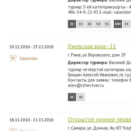
2012
турнир 3-ей категории,корты - 
496-54-9-22-93 E-mail: valenti
2011
М
35
45
50
55
ММ
35
2010
2009
Ржевская арка - 11
20.11.2010 - 23.11.2010
2008
г. Ржев, ул. Воровского, дом 29
Закончен
2007
Директор турнира:
Василий Ди
турнир четвертой категории, ко
Гришин Алексей Иванович, гл. с
Контакты для заявок: телефон 
alex@rzhev.tver.ru
М
45
Открытое зимнее перве
18.11.2010 - 21.11.2010
г. Самара, ул. Дачная, 4а, НП "Кл