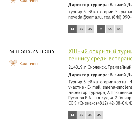
Закончен
Директор турнира:
Василий Ди
турнир 3-ей категории, 5 крытых
nevada@sama.ru, тел. (846) 990-
М
35
45
Ж
35
45
XIII -ый открытый тур
04.11.2010 - 08.11.2010
теннису среди ветеран
Закончен
214019, г. Смоленск, Трамвайный
Директор турнира:
Василий Ди
Турнир 3-ей категории,корты - 4
участие - E- mail: smena-smolens
директор турнира, 2. Плющенков 
Русанов В.А. – гл. судья. 2. Гонч
СОК «Смена»: (4812) 42-08-04, 4
М
35
40
45