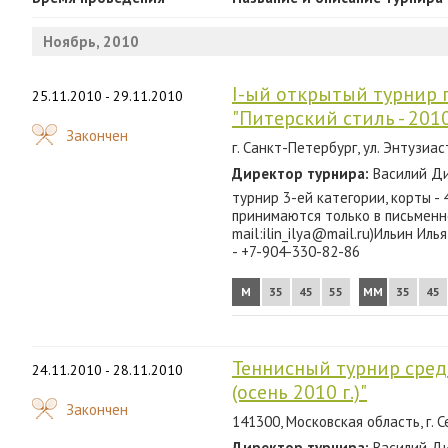
2024
Ноябрь, 2010
2023
2022
I-ый открытый турнир 
25.11.2010 - 29.11.2010
"Питерский стиль - 201
2021
Закончен
г. Санкт-Петербург, ул. Энтузиас
2020
Директор турнира:
Василий Ди
2019
турнир 3-ей категории, корты - 
принимаются только в письменн
2018
mail:ilin_ilya@mail.ru)Ильин Ил
- +7-904-330-82-86
2017
М
35
45
55
ММ
35
45
2016
2015
Теннисный турнир сред
24.11.2010 - 28.11.2010
2014
(осень 2010 г.)"
Закончен
141300, Московская область, г. С
2013
Директор турнира:
Василий Ди