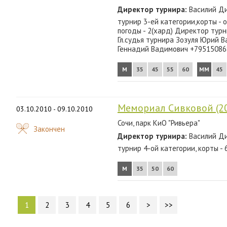
Директор турнира:
Василий Ди
турнир 3-ей категории,корты - 
погоды - 2(хард) Директор тур
Гл.судья турнира Зозуля Юрий В
Геннадий Вадимович +79515086
М
35
45
55
60
ММ
45
Мемориал Сивковой (20
03.10.2010 - 09.10.2010
Сочи, парк КиО "Ривьера"
Закончен
Директор турнира:
Василий Ди
турнир 4-ой категории, корты - 
М
35
50
60
1
2
3
4
5
6
>
>>