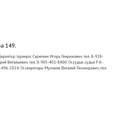
ва 149.
 Директор турнира: Скрипкин Игорь Генрихович, тел. 8-918-
й Витальевич, тел. 8-903-401-8400. Гл.судья: судья Р.К.-
-496-2024. Гл.секретарь: Мухчиев Виталий Леонидович, тел.