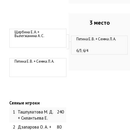
3 место
Щербина Е. А. +
Вылегжанина А. С.
Петина Е. В. + Семма Л. А.
6/3; 6/4
Петина Е. В. + Семма Л. А.
Сеяные игроки
1
Ташпулатова М. Д.
240
+ Силантьева Е.
2
Дзапарова О. А. +
80