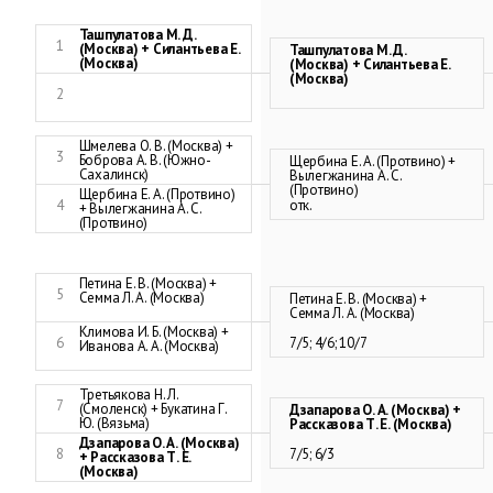
Ташпулатова М. Д.
1
(Москва) + Силантьева Е.
Ташпулатова М. Д.
(Москва)
(Москва) + Силантьева Е.
(Москва)
2
Шмелева О. В. (Москва) +
3
Боброва А. В. (Южно-
Щербина Е. А. (Протвино) +
Сахалинск)
Вылегжанина А. С.
(Протвино)
Щербина Е. А. (Протвино)
4
отк.
+ Вылегжанина А. С.
(Протвино)
Петина Е. В. (Москва) +
5
Семма Л. А. (Москва)
Петина Е. В. (Москва) +
Семма Л. А. (Москва)
Климова И. Б. (Москва) +
6
7/5; 4/6; 10/7
Иванова А. А. (Москва)
Третьякова Н. Л.
7
(Смоленск) + Букатина Г.
Дзапарова О. А. (Москва) +
Ю. (Вязьма)
Рассказова Т. Е. (Москва)
Дзапарова О. А. (Москва)
8
7/5; 6/3
+ Рассказова Т. Е.
(Москва)