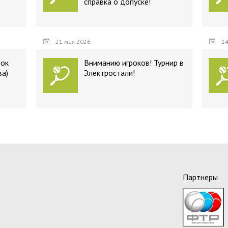
справка о допуске!
21 мая 2026
14
бок
Вниманию игроков! Турнир в
ва)
Электростали!
Партнеры