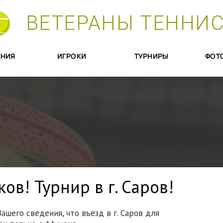
ВЕТЕРАНЫ ТЕННИ
НИЯ
ИГРОКИ
ТУРНИРЫ
ФОТ
в! Турнир в г. Саров!
шего сведения, что въезд в г. Саров для