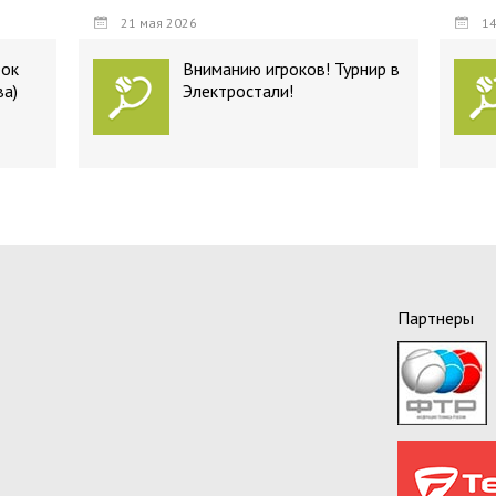
21 мая 2026
14
бок
Вниманию игроков! Турнир в
ва)
Электростали!
Партнеры