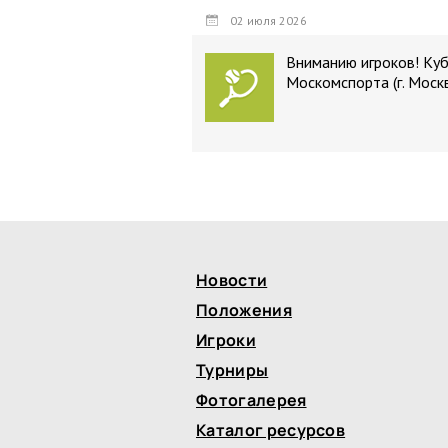
02 июля 2026
Вниманию игроков! Ку
Москомспорта (г. Моск
Новости
Положения
Игроки
Турниры
Фотогалерея
Каталог ресурсов