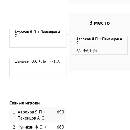
3 место
Атрохов Я. П. + Печенцов А.
С.
Атрохов Я. П. + Печенцов А.
С.
6/2; 4/6; 10/3
Шаманин Ю. С. + Леппик П. А.
Сеяные игроки
1
Атрохов Я. П. +
690
Печенцов А. С.
2
Нуникян Ф. Э. +
660