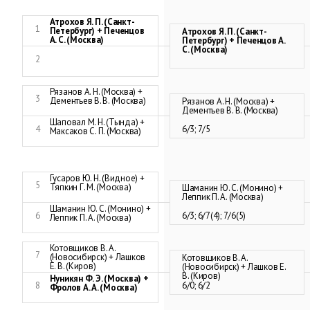
Атрохов Я. П. (Санкт-
1
Петербург) + Печенцов
Атрохов Я. П. (Санкт-
А. С. (Москва)
Петербург) + Печенцов А.
С. (Москва)
2
Рязанов А. Н. (Москва) +
3
Дементьев В. В. (Москва)
Рязанов А. Н. (Москва) +
Дементьев В. В. (Москва)
Шаповал М. Н. (Тында) +
4
6/3; 7/5
Максаков С. П. (Москва)
Гусаров Ю. Н. (Видное) +
5
Тяпкин Г. М. (Москва)
Шаманин Ю. С. (Монино) +
Леппик П. А. (Москва)
Шаманин Ю. С. (Монино) +
6
6/3; 6/7(4); 7/6(5)
Леппик П. А. (Москва)
Котовщиков В. А.
7
(Новосибирск) + Лашков
Котовщиков В. А.
Е. В. (Киров)
(Новосибирск) + Лашков Е.
В. (Киров)
Нуникян Ф. Э. (Москва) +
8
6/0; 6/2
Фролов А. А. (Москва)