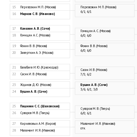
15
Перевозкин М. П. (Москва)
Перевозкин М. П. (Москва)
6/1; 6/1
16
Марков С. В. (Иваново)
17
Канахин А. В. (Сочи)
Гомкцян А. С. (Москва)
18
Гомкцян А. С. (Москва)
6/0; 6/0
19
Фокин В. В. (Москва)
Фокин В. В. (Москва)
6/0; 6/0
20
Заверткин А. Э. (Москва)
21
Балабаев И. Ю. (Краснодар)
Сасик И. В. (Москва)
22
Сасик И. В. (Москва)
7/5; 6/2
23
Жданов Д. Ю. (Москва)
Бушин А. В. (Сочи)
3/6; 6/1; 3/0
24
Бушин А. В. (Сочи)
25
Пашинин С. С. (Шаховская)
Суворов М. В. (Тверь)
26
Суворов М. В. (Тверь)
6/0; 6/1
27
Кирилловых А. М. (Киров)
Маламант И. Я. (Иваново)
отк.
28
Маламант И. Я. (Иваново)