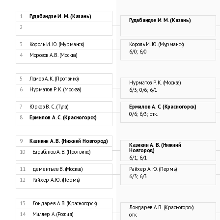
1
Гудабандзе И. М. (Казань)
Гудабандзе И. М. (Казань)
2
3
Король И. Ю. (Мурманск)
Король И. Ю. (Мурманск)
6/0; 6/0
4
Морозов А. В. (Москва)
5
Ломов А. К. (Протвино)
Нурматов Р. К. (Москва)
6
Нурматов Р. К. (Москва)
6/3; 0/6; 6/1
7
Юрков В. С. (Тула)
Ермилов А. С. (Красногорск)
0/6; 6/3; отк.
8
Ермилов А. С. (Красногорск)
9
Казикин А. В. (Нижний Новгород)
Казикин А. В. (Нижний
Новгород)
10
Барабанов А. В. (Протвино)
6/1; 6/1
11
дементьев В. (Москва)
Райхер А. Ю. (Пермь)
6/3; 6/3
12
Райхер А. Ю. (Пермь)
13
Лондарев А. В. (Красногорск)
Лондарев А. В. (Красногорск)
14
Миллер А. (Россия)
отк.