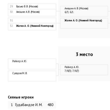
29
Бусько В. В. (Москва)
Аношин А. В. (Москва)
30
Аношин А. В. (Москва)
6/3; 6/1
31
Жогин А. О. (Нижний Новгород)
32
Жогин А. О. (Нижний Новгород)
3 место
Райхер А. Ю.
Райхер А. Ю.
7/6(3); 7/6(7)
Суворов М. В.
Сеяные игроки
1
Гудабандзе И. М.
480