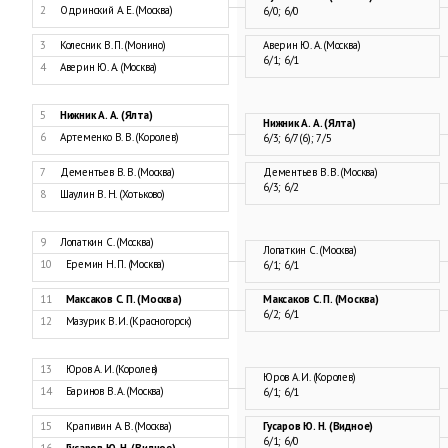
2
Одринский А. Е. (Москва)
6/0; 6/0
3
Колесник В. П. (Монино)
Аверин Ю. А. (Москва)
6/1; 6/1
4
Аверин Ю. А. (Москва)
5
Нижник А. А. (Ялта)
Нижник А. А. (Ялта)
6
Артеменко В. В. (Королев)
6/3; 6/7(6); 7/5
7
Дементьев В. В. (Москва)
Дементьев В. В. (Москва)
6/3; 6/2
8
Шаулин В. Н. (Хотьково)
9
Лопаткин С. (Москва)
Лопаткин С. (Москва)
10
Еремин Н. П. (Москва)
6/1; 6/1
11
Максаков С. П. (Москва)
Максаков С. П. (Москва)
6/2; 6/1
12
Мазурик В. И. (Красногорск)
13
Юров А. И. (Королев)
Юров А. И. (Королев)
14
Баринов В. А. (Москва)
6/1; 6/1
15
Крапивин А. В. (Москва)
Гусаров Ю. Н. (Видное)
6/1; 6/0