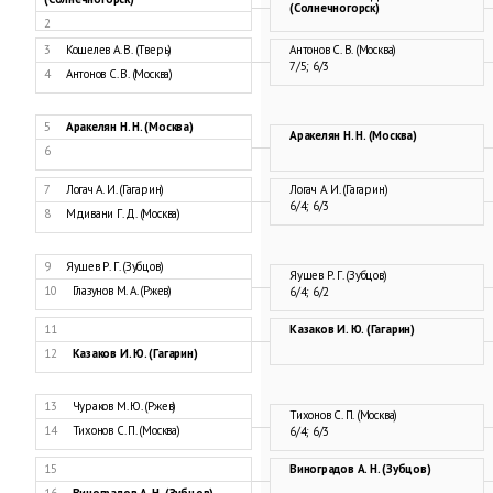
(Солнечногорск)
2
3
Кошелев А. В. (Тверь)
Антонов С. В. (Москва)
7/5; 6/3
4
Антонов С. В. (Москва)
5
Аракелян Н. Н. (Москва)
Аракелян Н. Н. (Москва)
6
7
Логач А. И. (Гагарин)
Логач А. И. (Гагарин)
6/4; 6/3
8
Мдивани Г. Д. (Москва)
9
Яушев Р. Г. (Зубцов)
Яушев Р. Г. (Зубцов)
10
Глазунов М. А. (Ржев)
6/4; 6/2
11
Казаков И. Ю. (Гагарин)
12
Казаков И. Ю. (Гагарин)
13
Чураков М. Ю. (Ржев)
Тихонов С. П. (Москва)
14
Тихонов С. П. (Москва)
6/4; 6/3
15
Виноградов А. Н. (Зубцов)