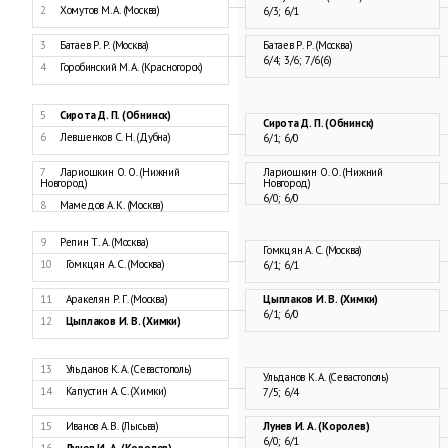
2
Хомутов М. А. (Москва)
6/3; 6/1
3
Батаев Р. Р. (Москва)
Батаев Р. Р. (Москва)
6/4; 3/6; 7/6(6)
4
Горобинский М. А. (Красногорск)
5
Сирота Д. П. (Обнинск)
Сирота Д. П. (Обнинск)
6
Левшенков С. Н. (Дубна)
6/1; 6/0
7
Лариошкин О. О. (Нижний
Лариошкин О. О. (Нижний
Новгород)
Новгород)
6/0; 6/0
8
Мамедов А. К. (Москва)
9
Репин Т. А. (Москва)
Гомкцян А. С. (Москва)
10
Гомкцян А. С. (Москва)
6/1; 6/1
11
Аракелян Р. Г. (Москва)
Цыплаков И. В. (Химки)
6/1; 6/0
12
Цыплаков И. В. (Химки)
13
Ульданов К. А. (Севастополь)
Ульданов К. А. (Севастополь)
14
Капустин А. С. (Химки)
7/5; 6/4
15
Иванов А. В. (Лысьва)
Лунев И. А. (Королев)
6/0; 6/1