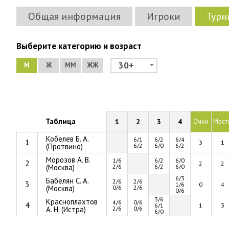
Общая информация
Игроки
Турн
Выберите категорию и возраст
30+
М
Ж
ММ
ЖЖ
Таблица
1
2
3
4
Очки
Мест
Кобелев Б. А.
6/1
6/2
6/4
1
3
1
(Протвино)
6/2
6/0
6/2
Морозов А. В.
1/6
6/2
6/0
2
2
2
(Москва)
2/6
6/2
6/0
6/3
Бабелян С. А.
2/6
2/6
3
1/6
0
4
(Москва)
0/6
2/6
0/6
3/6
Красноплахтов
4/6
0/6
4
6/1
1
3
А. Н. (Истра)
2/6
0/6
6/0