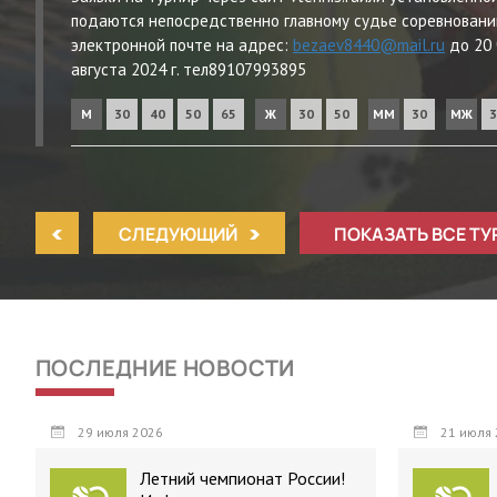
подаются непосредственно главному судье соревновани
электронной почте на адрес:
bezaev8440@mail.ru
до 20 
августа 2024 г. тел89107993895
М
30
40
50
65
Ж
30
50
ММ
30
МЖ
3
СЛЕДУЮЩИЙ
ПОКАЗАТЬ ВСЕ Т
ПОСЛЕДНИЕ НОВОСТИ
29 июля 2026
21 июля 
Летний чемпионат России!