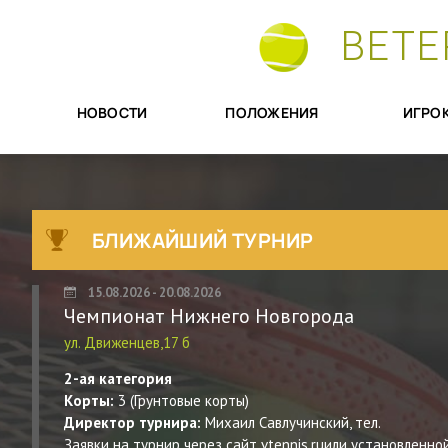
ВЕТЕ
НОВОСТИ
ПОЛОЖЕНИЯ
ИГРО
БЛИЖАЙШИЙ ТУРНИР
15.08.2026 - 20.08.2026
Чемпионат Нижнего Новгорода
ул. Движенцев,17 б
2-ая категория
Корты:
3 (Грунтовые корты)
Директор турнира:
Михаил Савлучинский, тел.
Заявки на турнир через сайт vtennis.ruили установленн