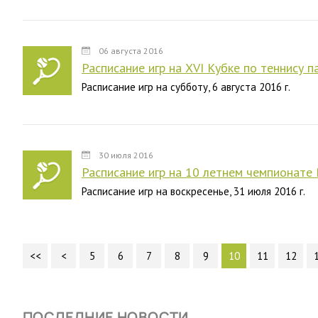
06 августа 2016
Расписание игр на XVI Кубке по теннису п
Расписание игр на субботу, 6 августа 2016 г.
30 июля 2016
Расписание игр на 10 летнем чемпионате 
Расписание игр на воскресенье, 31 июля 2016 г.
<<
<
5
6
7
8
9
10
11
12
ПОСЛЕДНИЕ НОВОСТИ