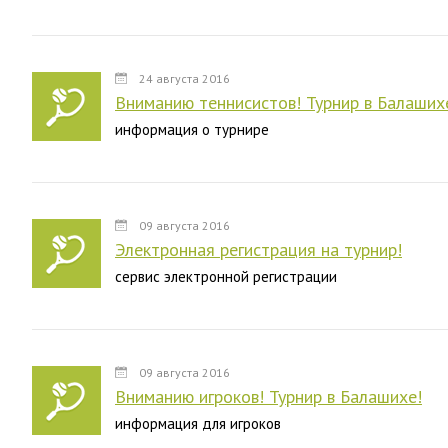
24 августа 2016
Вниманию теннисистов! Турнир в Балаших
информация о турнире
09 августа 2016
Электронная регистрация на турнир!
сервис электронной регистрации
09 августа 2016
Вниманию игроков! Турнир в Балашихе!
информация для игроков