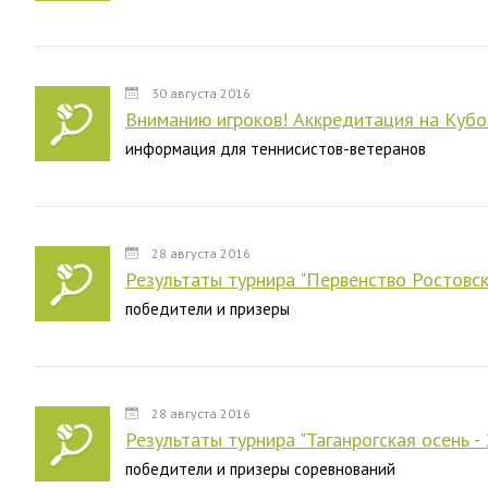
30 августа 2016
Вниманию игроков! Аккредитация на Кубо
информация для теннисистов-ветеранов
28 августа 2016
Результаты турнира "Первенство Ростовс
победители и призеры
28 августа 2016
Результаты турнира "Таганрогская осень -
победители и призеры соревнований