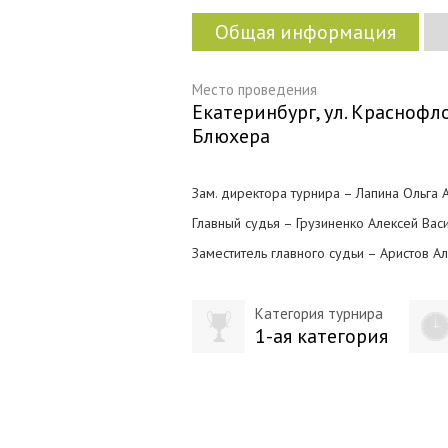
Общая информация
Место проведения
Екатеринбург, ул. Краснофл
Блюхера
Зам. директора турнира – Лапина Ольга 
Главный судья – Грузиненко Алексей Васи
Заместитель главного судьи – Аристов А
Категория турнира
1-ая категория