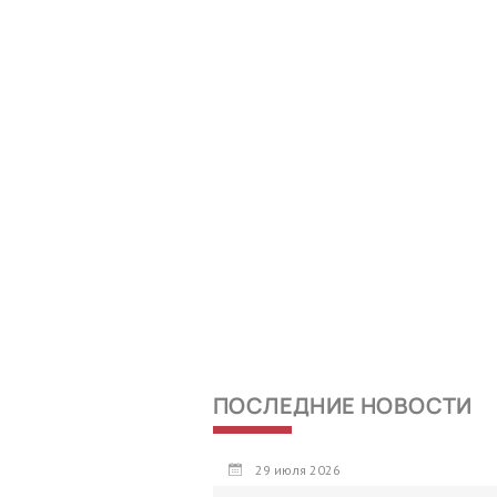
ПОСЛЕДНИЕ НОВОСТИ
29 июля 2026