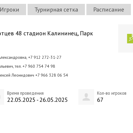
Игроки
Турнирная сетка
Расписание
отцев 48 стадион Калининец, Парк
Александровна, +7 912 272-31-27
льевич, тел. +7 960 754 74 98
лексей Леонидович +7 966 328 06 54
Время проведения
Кол-во игроков
22.05.2025 - 26.05.2025
67