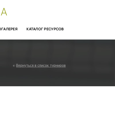
СА
ОГАЛЕРЕЯ
КАТАЛОГ РЕСУРСОВ
Вернуться в список турниров