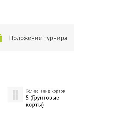
Положение турнира
Кол-во и вид кортов
5 (Грунтовые
корты)