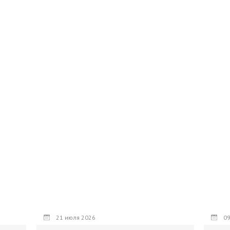
21 июля 2026
09