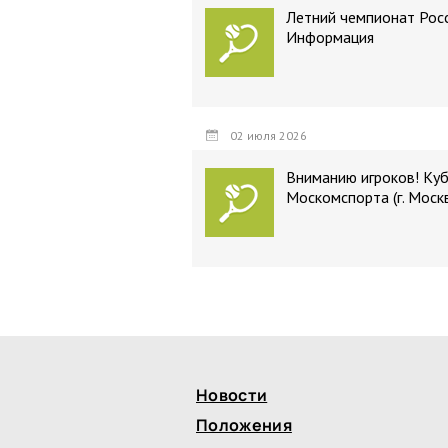
Летний чемпионат Росс
Информация
02 июля 2026
Вниманию игроков! Ку
Москомспорта (г. Моск
Новости
Положения