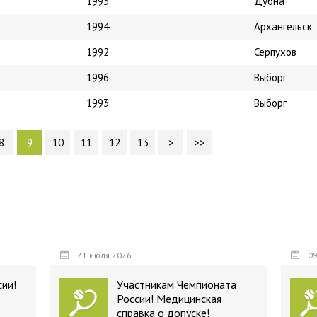
1993
Дубна
1994
Архангельск
1992
Серпухов
1996
Выборг
1993
Выборг
8
9
10
11
12
13
>
>>
21 июля 2026
09
ии!
Участникам Чемпионата
России! Медицинская
справка о допуске!