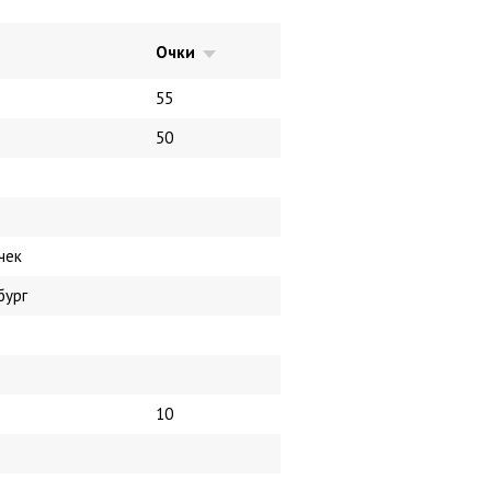
Очки
55
50
чек
бург
10