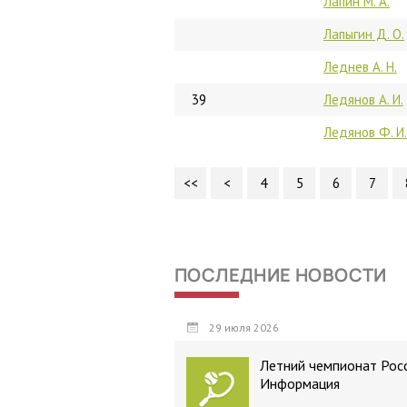
Лапин М. А.
Лапыгин Д. О.
Леднев А. Н.
39
Ледянов А. И.
Ледянов Ф. И.
<<
<
4
5
6
7
ПОСЛЕДНИЕ НОВОСТИ
29 июля 2026
Летний чемпионат Росс
Информация