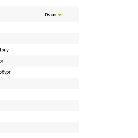
Очки
Дону
рг
рбург