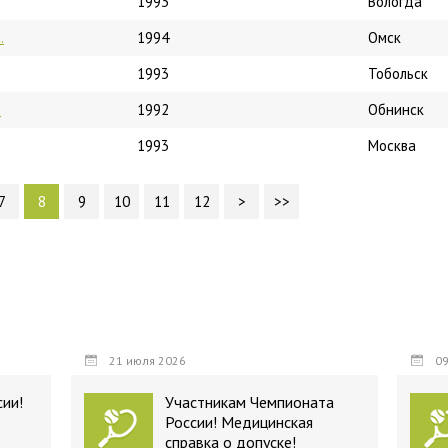
1993
Вологда
.
1994
Омск
1993
Тобольск
.
1992
Обнинск
1993
Москва
7
8
9
10
11
12
>
>>
21 июля 2026
09
ии!
Участникам Чемпионата
России! Медицинская
справка о допуске!