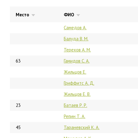
Место
ФИО
Самедов А.
Балуда В. М.
Терехов А. М.
63
Гамидов С. А.
Жильцов Е.
Гриффитс А. Д.
Жильцов Е. В.
23
Батаев Р. Р.
Репин Т. А.
45
Тараневский К. А.