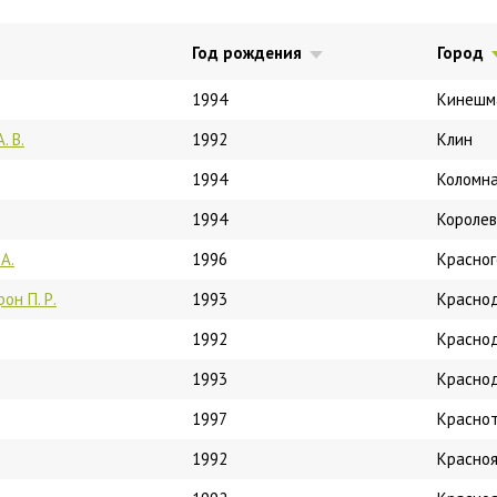
Год рождения
Город
1994
Кинешм
. В.
1992
Клин
1994
Коломн
1994
Королев
А.
1996
Красног
он П. Р.
1993
Красно
1992
Красно
1993
Красно
1997
Краснот
1992
Красноя