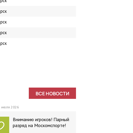
рск
рск
рск
рск
рск
ВСЕ НОВОСТИ
 июля 2026
Вниманию игроков! Парный
разряд на Москомспорте!