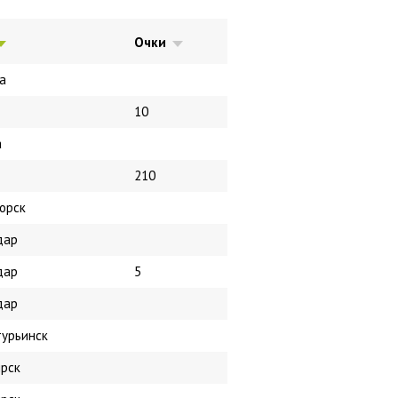
Очки
а
10
а
210
орск
дар
дар
5
дар
урьинск
рск