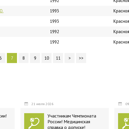
1992
Красноя
Ю.
1993
Красноя
1993
Красноя
1992
Красноя
1992
Красноя
6
7
8
9
10
11
>
>>
21 июля 2026
09
ии!
Участникам Чемпионата
России! Медицинская
справка о допуске!