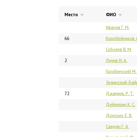
Место
ФИО
Иванов Г. М.
66
Коробейников А
Соболев В. М.
2
Лунев И. А.
Горобинский М. 
Зелинский-Байр
72
Джамиль Р. Т.
Дейнекин К. С.
Донских Е. В.
Саядян Г. А.