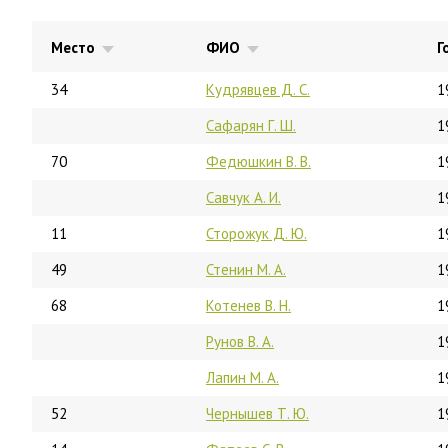
Место
ФИО
Г
34
Кудрявцев Д. С.
1
Сафарян Г. Ш.
1
70
Федюшкин В. В.
1
Савчук А. И.
1
11
Сторожук Д. Ю.
1
49
Стенин М. А.
1
68
Котенев В. Н.
1
Рунов В. А.
1
Лапин М. А.
1
52
Чернышев Т. Ю.
1