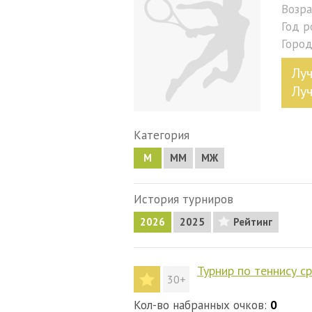
Возра
Год 
Горо
Лу
Лу
Категория
М
MM
МЖ
История турниров
2026
2025
Рейтинг
Турнир по теннису с
30+
Кол-во набранных очков:
0