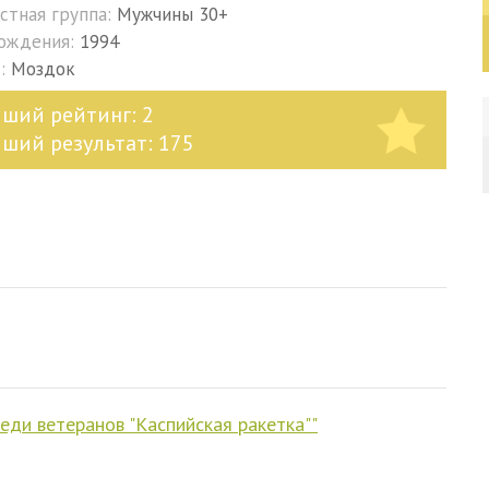
стная группа:
Мужчины 30+
рождения:
1994
д:
Моздок
чший рейтинг: 2
чший результат: 175
реди ветеранов "Каспийская ракетка""