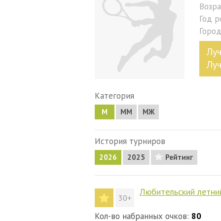
Возра
Год 
Горо
Лу
Лу
Категория
М
MM
МЖ
История турниров
2026
2025
Рейтинг
Любительский летни
30+
Кол-во набранных очков:
80