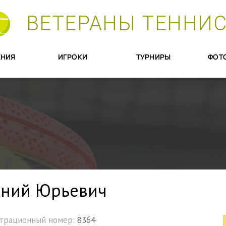
ВЕТЕРАНЫ ТЕННИ
НИЯ
ИГРОКИ
ТУРНИРЫ
ФОТ
ений Юрьевич
страционный номер:
8364