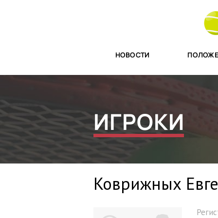
НОВОСТИ
ПОЛОЖЕ
ИГРОКИ
Коврижных Евг
Реги