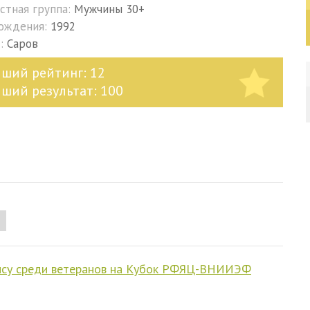
стная группа:
Мужчины 30+
рождения:
1992
д:
Саров
чший рейтинг: 12
чший результат: 100
нису среди ветеранов на Кубок РФЯЦ-ВНИИЭФ