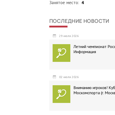
Занятое место:
4
ПОСЛЕДНИЕ НОВОСТИ
29 июля 2026
Летний чемпионат Росс
Информация
02 июля 2026
Вниманию игроков! Ку
Москомспорта (г. Моск