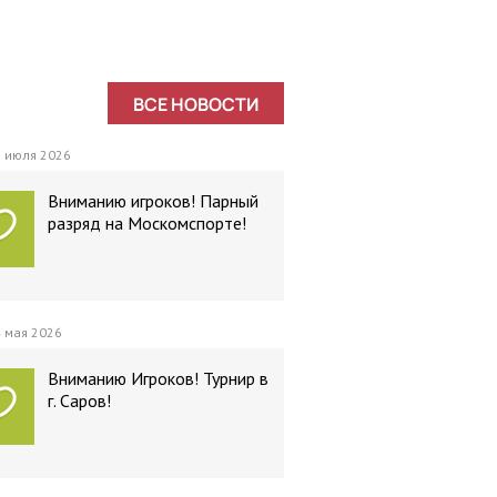
ВСЕ НОВОСТИ
 июля 2026
Вниманию игроков! Парный
разряд на Москомспорте!
 мая 2026
Вниманию Игроков! Турнир в
г. Саров!