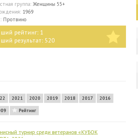
стная группа:
Женщины 55+
рождения:
1969
д:
Протвино
чший рейтинг: 1
чший результат: 520
22
2021
2020
2019
2018
2017
2016
009
Рейтинг
исный турнир среди ветеранов «КУБОК