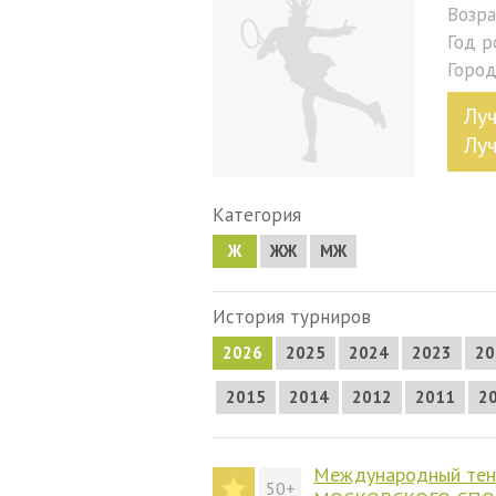
Возра
Год 
Горо
Лу
Лу
Категория
Ж
ЖЖ
МЖ
История турниров
2026
2025
2024
2023
20
2015
2014
2012
2011
2
Международный тенн
50+