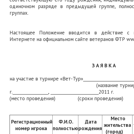
одиночном разряде в предыдущей группе, полно
группах.
Настоящее Положение вводится в действие с 
Интернете на официальном сайте ветеранов ФТР www.
З А Я В К А
на участие в турнире «Вет-Тур»________________________
(название турнира
г._________________, _______________________2011 г.
(место проведения) (сроки проведения)
Место
Регистрационный
Ф.И.О.
Дата
жительства
номер игрока
полностью
рождения
(город)