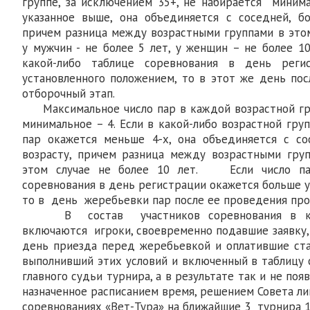
группе, за исключением 35+, не набирается минима
указанное выше, она объединяется с соседней, б
причем разница между возрастными группами в этом
у мужчин - не более 5 лет, у женщин – не более 10
какой-либо таблице соревнования в день реги
установленного положением, то в этот же день по
отборочный этап.
Максимальное число пар в каждой возрастной гру
минимальное – 4. Если в какой-либо возрастной гру
пар окажется меньше 4-х, она объединяется с со
возрасту, причем разница между возрастными гру
этом случае не более 10 лет. Если число па
соревнования в день регистрации окажется больше 
то в день жеребьевки пар после ее проведения про
В состав участников соревнования в каж
включаются игроки, своевременно подавшие заявку
день приезда перед жеребьевкой и оплатившие стар
выполнивший этих условий и включенный в таблицу 
главного судьи турнира, а в результате так и не по
назначенное расписанием время, решением Совета ли
соревнованиях «Вет-Тура» на ближайшие 3 турнира 1-