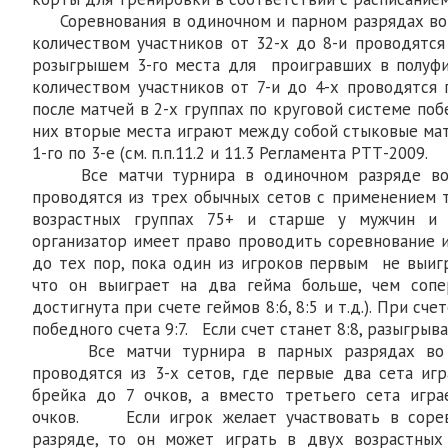
Соревнования в одиночном и парном разрядах во 
количеством участников от 32-х до 8-и проводятся
розыгрышем 3-го места для проигравших в полу
количеством участников от 7-и до 4-х проводятся 
после матчей в 2-х группах по круговой системе поб
них вторые места играют между собой стыковые мат
1-го по 3-е (см. п.п.11.2 и 11.3 Регламента РТТ-2009.
Все матчи турнира в одиночном разряде во в
проводятся из трех обычных сетов с применением т
возрастных группах 75+ и старше у мужчин и
организатор имеет право проводить соревнование и
до тех пор, пока один из игроков первым не выигр
что он выиграет на два гейма больше, чем соп
достигнута при счете геймов 8:6, 8:5 и т.д.). При сч
победного счета 9:7. Если счет станет 8:8, разыгрыва
Все матчи турнира в парных разрядах во в
проводятся из 3-х сетов, где первые два сета иг
брейка до 7 очков, а вместо третьего сета игра
очков. Если игрок желает участвовать в сорев
разряде, то он может играть в двух возрастных 