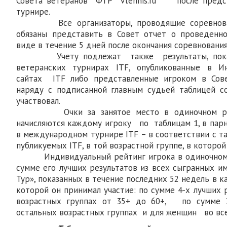
Совета ветеранов ФТР vtennis.ru после предст
турнире.
Все организаторы, проводящие соревновани
обязаны представить в Совет отчет о проведенн
виде в течение 5 дней после окончания соревнования
Учету подлежат также результаты, показ
ветеранских турнирах ITF, опубликованные в И
сайтах ITF либо представленные игроком в Сов
наряду с подписанной главным судьей таблицей с
участвовал.
Очки за занятое место в одиночном разр
начисляются каждому игроку по таблицам 1, в парн
в международном турнире ITF – в соответствии с т
публикуемых ITF, в той возрастной группе, в которой
Индивидуальный рейтинг игрока в одиночном 
сумме его лучших результатов из всех сыгранных и
Тур», показанных в течение последних 52 недель в к
которой он принимал участие: по сумме 4-х лучших 
возрастных группах от 35+ до 60+, по сумме 3
остальных возрастных группах и для женщин во все