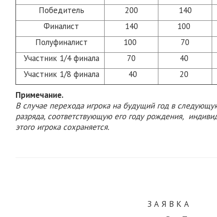
Победитель
200
140
Финалист
140
100
Полуфиналист
100
70
Участник 1/4 финала
70
40
Участник 1/8 финала
40
20
Примечание.
В случае перехода игрока на будущий год в следующу
разряда, соответствующую его году рождения, индив
этого игрока сохраняется.
Приложе
З А Я В К А