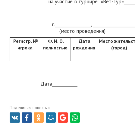
на участие в турнире «Вет-Тур»__________
(название ту
г._________________, ___________________
(место проведения) (сроки
Регистр. №
Ф. И. О.
Дата
Место жительс
игрока
полностью
рождения
(город)
Дата____________ _______
(подпи
Поделиться новостью: