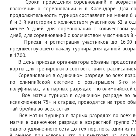
Сроки проведения соревнований и возрастны
положении о соревновании и в Календаре. Для со
продолжительность турнира составляет не менее 6 
й и 3-й категории с количеством участников 32 в од
менее 5 дней, для соревнований с количеством у
дней, для соревнований с количеством участников 8 
Приезд и регистрация участников до 16.30 п
предшествующего началу турнира для данной возрас
в 17.00.
В день приезда организаторы обязаны предостави
корты для тренировки в соответствии с расписанием
Соревнования в одиночном разряде во всех возра
по олимпийской системе с розыгрышем 3-го м
полуфиналах, а в парных разрядах - по олимпийской 
Все матчи турнира в одиночном разряде во все
исключением 75+ и старше, проводятся из трех об
тай-брейка во всех сетах.
Все матчи турнира в парных разрядах во всех во
матчи в одиночном разряде в возрастной группе 7
одного удлиненного сета до тех пор, пока один из 
8 геймов при условии, что он выиграет на два г