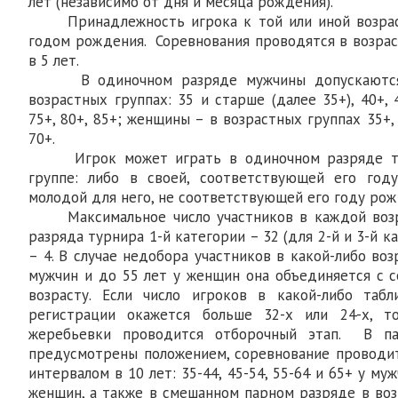
лет (независимо от дня и месяца рождения).
Принадлежность игрока к той или иной возраст
годом рождения. Соревнования проводятся в возрас
в 5 лет.
В одиночном разряде мужчины допускаются 
возрастных группах: 35 и старше (далее 35+), 40+, 45
75+, 80+, 85+; женщины – в возрастных группах 35+, 4
70+.
Игрок может играть в одиночном разряде тол
группе: либо в своей, соответствующей его год
молодой для него, не соответствующей его году рож
Максимальное число участников в каждой возра
разряда турнира 1-й категории – 32 (для 2-й и 3-й к
– 4. В случае недобора участников в какой-либо воз
мужчин и до 55 лет у женщин она объединяется с с
возрасту. Если число игроков в какой-либо таб
регистрации окажется больше 32-х или 24-х, 
жеребьевки проводится отборочный этап. В па
предусмотрены положением, соревнование проводит
интервалом в 10 лет: 35-44, 45-54, 55-64 и 65+ у му
женщин, а также в смешанном парном разряде в воз