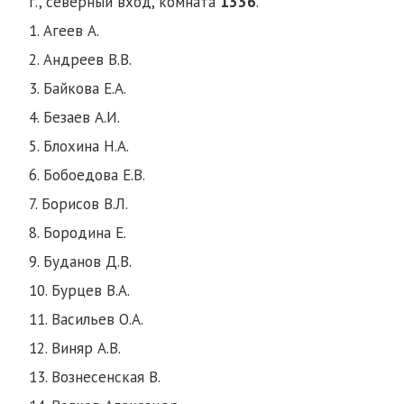
г., северный вход, комната
1336
.
1. Агеев А.
2. Андреев В.В.
3. Байкова Е.А.
4. Безаев А.И.
5. Блохина Н.А.
6. Бобоедова Е.В.
7. Борисов В.Л.
8. Бородина Е.
9. Буданов Д.В.
10. Бурцев В.А.
11. Васильев О.А.
12. Виняр А.В.
13. Вознесенская В.