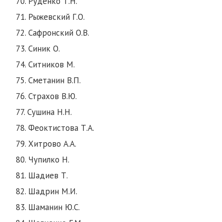
70. Руденко Т.Н.
71. Рыжевский Г.О.
72. Сафронский О.В.
73. Синик О.
74. Ситников М.
75. Сметанин В.П.
76. Страхов В.Ю.
77. Сушина Н.Н.
78. Феоктистова Т.А.
79. Хитрово А.А.
80. Чупилко Н.
81. Шадиев Т.
82. Шадрин М.И.
83. Шаманин Ю.С.